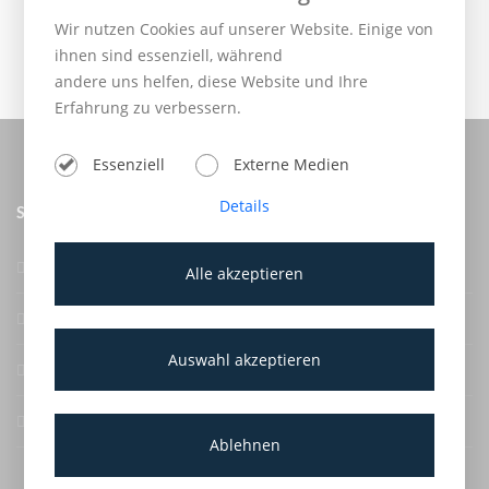
Wir nutzen Cookies auf unserer Website. Einige von
ihnen sind essenziell, während
andere uns helfen, diese Website und Ihre
Erfahrung zu verbessern.
Essenziell
Externe Medien
Details
SERVICE
Anmelden
Alle akzeptieren
Stadtwerke Oberlungwitz
Auswahl akzeptieren
Kontakt und Geschäftszeiten
Impressum
Ablehnen